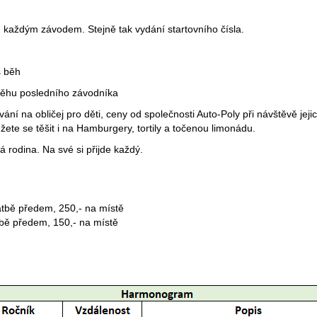
 každým závodem. Stejně tak vydání startovního čísla.
s běh
běhu posledního závodníka
ní na obličej pro děti, ceny od společnosti Auto-Poly při návštěvě jej
ete se těšit i na Hamburgery, tortily a točenou limonádu.
lá rodina. Na své si přijde každý.
atbě předem, 250,- na místě
tbě předem, 150,- na místě